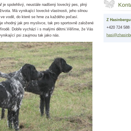
Kont
 je spolehlivý, neustále nadšený lovecký pes, plný
 života. Má vynikající lovecké vlastnosti, jeho silnou
 ve vodě, do které se hrne za každého počasí.
Z Hasinbergu
e vhodný jak pro myslivce, tak pro sportovně založené
+420 724 588
řírodě. Dobře vychází i s malými dětmi.Věříme, že Vás
hasi@zha
sinb
vynikající psi zaujmou tak jako nás.