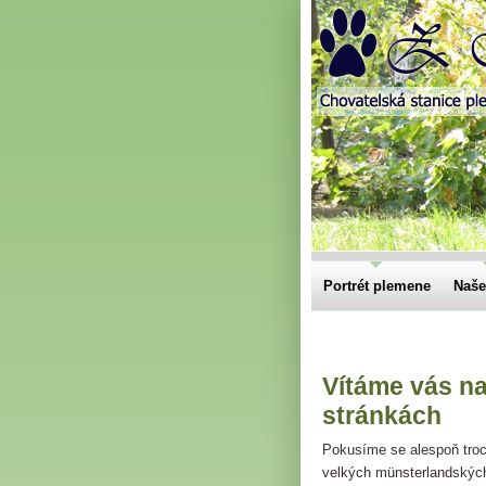
Portrét plemene
Naše
Vítáme vás n
stránkách
Pokusíme se alespoň troc
velkých münsterlandských