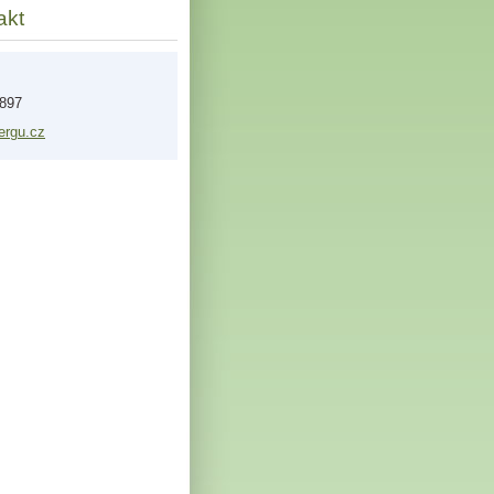
akt
 897
ergu
.cz