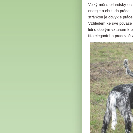
Velký münsterlandský ohař
energie a chuti do práce i
stránkou je obvykle práce
Vzhledem ke své povaze j
lidi s dobrým vztahem k p
tito elegantní a pracovně 