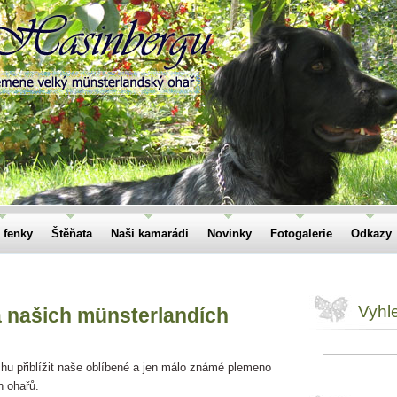
 fenky
Štěňata
Naši kamarádi
Novinky
Fotogalerie
Odkazy
Vyhl
a našich münsterlandích
hu přiblížit naše oblíbené a jen málo známé plemeno
 ohařů.